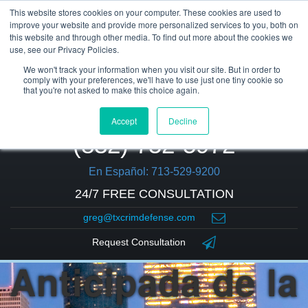
This website stores cookies on your computer. These cookies are used to
improve your website and provide more personalized services to you, both on
this website and through other media. To find out more about the cookies we
use, see our Privacy Policies.
We won't track your information when you visit our site. But in order to
comply with your preferences, we'll have to use just one tiny cookie so
that you're not asked to make this choice again.
Accept
Decline
(832) 752-5972
En Español: 713-529-9200
24/7 FREE CONSULTATION
greg@txcrimdefense.com
Terminación
Request Consultation
Anticipada de la